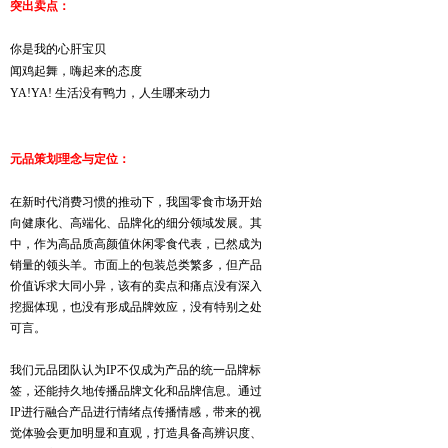
突出卖点：
你是我的心肝宝贝
闻鸡起舞，嗨起来的态度
YA!YA! 生活没有鸭力，人生哪来动力
元品策划理念与定位：
在新时代消费习惯的推动下，我国零食市场开始
向健康化、高端化、品牌化的细分领域发展。其
中，作为高品质高颜值休闲零食代表，已然成为
销量的领头羊。市面上的包装总类繁多，但产品
价值诉求大同小异，该有的卖点和痛点没有深入
挖掘体现，也没有形成品牌效应，没有特别之处
可言。
我们元品团队认为IP不仅成为产品的统一品牌标
签，还能持久地传播品牌文化和品牌信息。通过
IP进行融合产品进行情绪点传播情感，带来的视
觉体验会更加明显和直观，打造具备高辨识度、