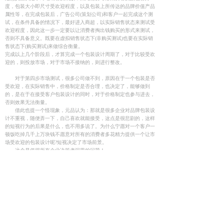
度，包装大小即尺寸受欢迎程度，以及包装上所传达的品牌价值产品
属性等，在完成包装后，广告公司(策划公司)和客户一起完成这个测
试，在条件具备的情况下，最好进入商超，以实际销售状态来测试受
欢迎程度，因此这一步一定要以让消费者掏出钱购买的形式来测试，
否则不具备意义。既要在虚拟销售状态下(非购买测试)也要在实际销
售状态下(购买测试)来做综合衡量。
完成以上几个阶段后，才算完成一个包装设计周期了，对于比较受欢
迎的，则投放市场，对于市场不接纳的，则进行整改。
对于第四步市场测试，很多公司做不到，原因在于一个包装是否
受欢迎，在实际销售中，价格制定是否合理，也决定了，能够做到
的，是在于在接受客户包装设计的同时，对于价格制定也参与进去，
否则效果无法衡量。
借此也提一个怪现象，元品认为：那就是很多企业对品牌包装设
计不重视，随便弄一下，自己喜欢就能接受，这点是很悲剧的，这样
的短视行为的后果是什么，也不用多说了。为什么宁愿对一个客户一
顿饭吃掉几千上万块钱不愿意对所有的消费者多花精力提供一个让市
场受欢迎的包装设计呢?短视决定了市场前景。
这个是值得所有企业决策者深思的问题！
返回
上一篇：
元品全力协助 2012/10/31-11.2日中国国际调
味品及食品配料博览会
下一篇：
中国方便面几乎被日掌控