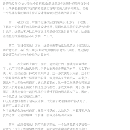
是否能卖货?怎么达到这个目标呢?如果让品牌包装设计师能够做到设
计出来的包装能够打动消费者能够卖货呢?需要具体再细致化。需要
一个品牌包装的流程来保证设计师能够按照市场的要求来工作。
第一，确立行业，对整个行业(竞品)的包装设计进行一个收集，
了解各个竞争对手的品牌包装设计情况，进而出具完善的竞品包装设
计说明。这是给客户以及平面设计师提供包装设计参考用的，这是最
基础也是很重要的必不可少的一个工作;
第二，项目包装设计方案，这是根据市场竞品包装设计情况以及
客户意见后，有广告公司(策划公司)根据综合意见出具的，这是指导
设计师工作的比较有价值的方案文件。
第三，在完成以上两个工作后，需要进行的工作就是集体讨论
了，也可以说是头脑风暴吧，但是头脑风暴是否真的有用，其实不好
说，对于杰出的设计师或者策划来说，这一步其实是没用的，这个行
业就是天赋和努力一样重要的职业，但是很具有天赋的人，毕竟少，
因此对于大多数公司而言，这也是必要的，这一步工作就是公司策划
文案人员对包装上要赋予的理念进行整理，形成文字稿，对于设计师
而言，就是与策划一起把品牌价值通过平面的形式落实下去，因此，
一个包装设计的初稿就出来了。
那么是否意味着整个包装设计的工作完成了呢?如果客户都认可了，
是否可以算完成了呢?
对于正规的创意公司而言，这是不可以的，元品认为，本着对客户负
责的态度，还需要增加一个步骤，那就是市场测试实验。
第四，品牌包装设计的市场测试实验。一个品牌包装可以说在一
定意义上决定了终端销售的成败，因此需要考虑消费者的颜色喜好