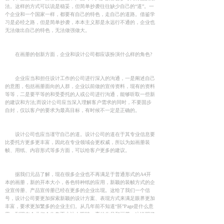
法。这样的方式可以说是稳妥，但简单抄袭往往缺少自己的“道”。一
个企业和一个国家一样，都要有自己的特色，走自己的道路。借鉴学
习是必经之路，但是简单抄袭，本本主义那是永远行不通的，企业也
无法做出自己的特色，无法做强做大。
在画册的创新方面，企业和设计公司都应该扮演什么样的角色?
企业应当和担任设计工作的公司进行深入的沟通，一是阐述自己
的意图，包括画册面向的人群，企业以前做的宣传资料，现有的资料
等等，二是要平等的和受委托的人或公司进行沟通，能够听取一些新
的建议和方法;而设计公司应当深入理解客户需求的同时，不要固步
自封，仅以客户的要求为最高目标，有时候不一定是正确的。
设计公司也应当谨守自己的道。设计公司的道在于其专业信息要
比委托方更多更丰富，因此在专业领域会更权威，所以为如画册装
帧、用纸、内容形式等多方面，可以给客户更多的建议。
据我们元品了解，现在很多企业也不再满足于普通形式的A4开
本的画册，新的开本大小，各色特种纸的应用，新颖的装帧方式的企
业宣传册、产品宣传册已经在更多的企业出现。这给了我们一个信
号，设计公司要更加探索新颖的设计方案、表现方式来满足眼界更加
丰富，要求更加繁多的企业主们。从几年前不知道“胚”Page是什么意
思，到现在企业们会收集不少让人眼睛一亮的作品和画册，这说明了
一个良好市场氛围在杭州正在形成，不过和真正的设计都市还是有着