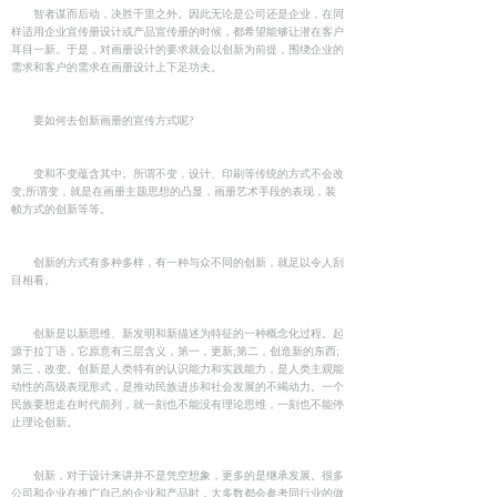
智者谋而后动，决胜千里之外。因此无论是公司还是企业，在同
样适用企业宣传册设计或产品宣传册的时候，都希望能够让潜在客户
耳目一新。于是，对画册设计的要求就会以创新为前提，围绕企业的
需求和客户的需求在画册设计上下足功夫。
要如何去创新画册的宣传方式呢?
变和不变蕴含其中。所谓不变，设计、印刷等传统的方式不会改
变;所谓变，就是在画册主题思想的凸显，画册艺术手段的表现，装
帧方式的创新等等。
创新的方式有多种多样，有一种与众不同的创新，就足以令人刮
目相看。
创新是以新思维、新发明和新描述为特征的一种概念化过程。起
源于拉丁语，它原意有三层含义，第一，更新;第二，创造新的东西;
第三，改变。创新是人类特有的认识能力和实践能力，是人类主观能
动性的高级表现形式，是推动民族进步和社会发展的不竭动力。一个
民族要想走在时代前列，就一刻也不能没有理论思维，一刻也不能停
止理论创新。
创新，对于设计来讲并不是凭空想象，更多的是继承发展。很多
公司和企业在推广自己的企业和产品时，大多数都会参考同行业的做