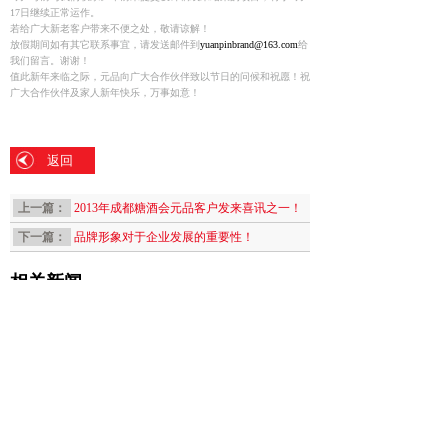
17日继续正常运作。
若给广大新老客户带来不便之处，敬请谅解！
放假期间如有其它联系事宜，请发送邮件到
yuanpinbrand@163.com
给
我们留言。谢谢！
值此新年来临之际，元品向广大合作伙伴致以节日的问候和祝愿！祝
广大合作伙伴及家人新年快乐，万事如意！
返回
上一篇：
2013年成都糖酒会元品客户发来喜讯之一！
下一篇：
品牌形象对于企业发展的重要性！
相关新闻
2025年4月我们招...
[2023-03-10]
销售牛人，2023年...
[2023-03-10]
广州食品包装设计过程...
[2019-08-15]
广州标志设计能为客户...
[2019-05-19]
广州标志设计有哪些明...
[2019-05-18]