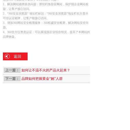
1、解决网站难辨真伪问题：辨别钓鱼假冒网站，保护我企业网站权
益，让客户放心访问。
2、"360安全浏览器" 地址栏标识："360安全浏览器"地址栏右方显示
可信认证铭牌，让客户能放心访问。
3、增加360网站安全检测服务：360权威安全检测，解决网站安全问
题。
4、360全方位资质认证：可以展现我企业综合情况，提高了本网站的
品牌效益。
返回
上一篇：
如何让不温不火的产品火起来？
下一篇：
品牌如何把握黄金“她”人群
相关新闻
2025年4月我们招...
[2023-03-10]
销售牛人，2023年...
[2023-03-10]
广州食品包装设计过程...
[2019-08-15]
广州标志设计能为客户...
[2019-05-19]