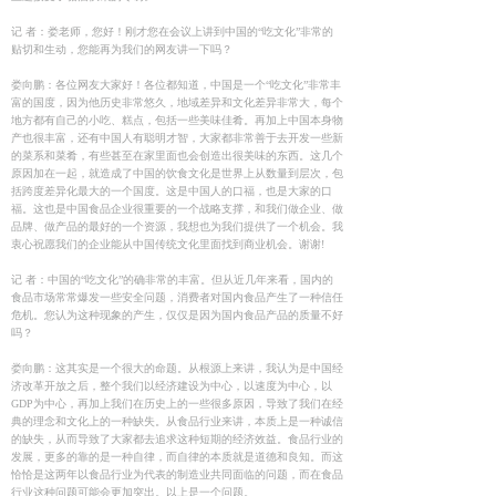
记 者：娄老师，您好！刚才您在会议上讲到中国的“吃文化”非常的
贴切和生动，您能再为我们的网友讲一下吗？
娄向鹏：各位网友大家好！各位都知道，中国是一个“吃文化”非常丰
富的国度，因为他历史非常悠久，地域差异和文化差异非常大，每个
地方都有自己的小吃、糕点，包括一些美味佳肴。再加上中国本身物
产也很丰富，还有中国人有聪明才智，大家都非常善于去开发一些新
的菜系和菜肴，有些甚至在家里面也会创造出很美味的东西。这几个
原因加在一起，就造成了中国的饮食文化是世界上从数量到层次，包
括跨度差异化最大的一个国度。这是中国人的口福，也是大家的口
福。这也是中国食品企业很重要的一个战略支撑，和我们做企业、做
品牌、做产品的最好的一个资源，我想也为我们提供了一个机会。我
衷心祝愿我们的企业能从中国传统文化里面找到商业机会。谢谢!
记 者：中国的“吃文化”的确非常的丰富。但从近几年来看，国内的
食品市场常常爆发一些安全问题，消费者对国内食品产生了一种信任
危机。您认为这种现象的产生，仅仅是因为国内食品产品的质量不好
吗？
娄向鹏：这其实是一个很大的命题。从根源上来讲，我认为是中国经
济改革开放之后，整个我们以经济建设为中心，以速度为中心，以
GDP为中心，再加上我们在历史上的一些很多原因，导致了我们在经
典的理念和文化上的一种缺失。从食品行业来讲，本质上是一种诚信
的缺失，从而导致了大家都去追求这种短期的经济效益。食品行业的
发展，更多的靠的是一种自律，而自律的本质就是道德和良知。而这
恰恰是这两年以食品行业为代表的制造业共同面临的问题，而在食品
行业这种问题可能会更加突出。以上是一个问题。