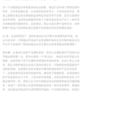
另一个问题就是还有很复杂的社会因素。食品行业本身门类和品类非
常多，又非常的散乱差，企业间的差别非常大，小作坊也非常多，再
加上国家在食品安全领域的监督和监管还非常不完善，惩罚力度相对
也非常薄弱。这些综合因素就导致了大家对食品安全产生了一种非常
大的抱怨和问题的存在。总的来说，我认为是从整个这种文化、信仰
和整个食品行业的散乱差以及集中化发展这些综合因素造成的。
记 者：在这种情况下，国外的食品企业不断冲击着国内的市场。您
认为在未来，中国食品市场会不会形成国外食品企业与国内食品企业
平分天下的格局？国内的食品企业又要怎么样来突破这种瓶颈呢？
娄向鹏：从食品行业的产业属性来讲，其本土化属性相对于其他行业
可能会更明显一点。因为中国是一个“吃文化”、传统文化非常悠久的
国家，这就导致了其产品属性有很强的本地化特色。从这个意义上来
讲，我认为国外食品企业进入国内市场之后，可能更多的是盘踞在产
业链的高端。比如我们在此次展会中看到的很多国外产品已经进来
了，但是很多却还没有开始做市场，都还处于探路阶段。应该说他们
的产品也是经过几十年、上百年的市场考验，在其品质和安全性上可
能会相对好一些。再加上近几年中国食品安全的隐患和食品问题的频
发，造成了一部分国人对这种高端的食品有一种内在的需求。客观的
讲，这也是这些食品巨头进军国内市场的一个比较好的机会，但他们
可能会在中高端路线走得更多一些。对中国本土的食品来讲，现在是
最坏的时候，也是最好的时候。