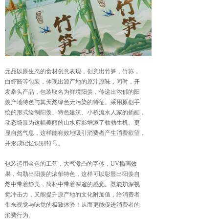
元品以原生态的食材创意表现，创意出竹笋，竹荪，
白虾酱等包装，体现出源产地的原汁原味，同时，开
发拳头产品，包装取名为鲜境阳羡，传递出浓郁的阳
羡产地特色与其天然绿色无污染的特征。采用原创手
绘的形式绘制阳羡、特色建筑、小桥流水人家的插画，
动态场景为这幅美丽的山水剪影增添了勃勃生机。更
显自然气息，这样能有效地吸引消费者产生消费欲望，
并形成记忆识别符号。
包装运用金色的工艺，大气激凸的字体，UV插画效
果，勾勒出阳羡的浓郁特色，这样可以彰显出阳羡自
然中带着静美，简朴中带着深邃的感觉。既能加深视
觉冲击力，又能提升原产地的文化附加值，给消费者
带来视觉与味觉的极致体验！从而更能促进消费者的
消费行为。